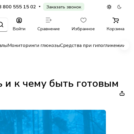
8 800 555 15 02
Заказать звонок
Войти
Сравнение
Избранное
Корзина
алы
Мониторинги глюкозы
Средства при гипогликемии
Гл
ь и к чему быть готовым