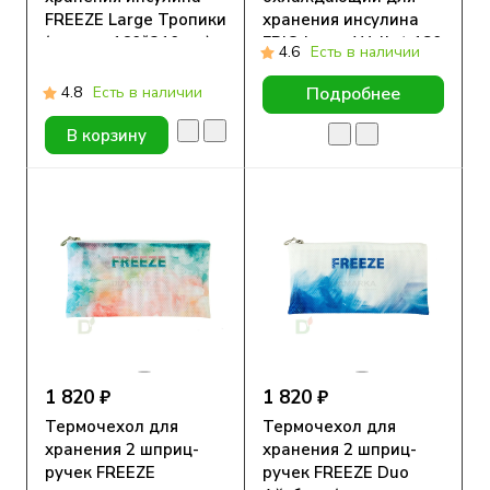
FREEZE Large Тропики
хранения инсулина
(размер 160*210 мм)
FRIO Large Wallet 180
4.6
Есть в наличии
х 140мм
4.8
Есть в наличии
Подробнее
В корзину
1 820 ₽
1 820 ₽
Термочехол для
Термочехол для
хранения 2 шприц-
хранения 2 шприц-
ручек FREEZE
ручек FREEZE Duo