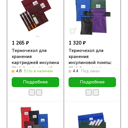
1 265 ₽
1 320 ₽
Термочехол для
Термочехол для
хранения
хранения
картриджей инсулина
инсулиновой помпы:
FRIO Small , 14 x 15 см
FRIO Pump Wallet
4.8
Есть в наличии
4.4
Под заказ
Подробнее
Подробнее