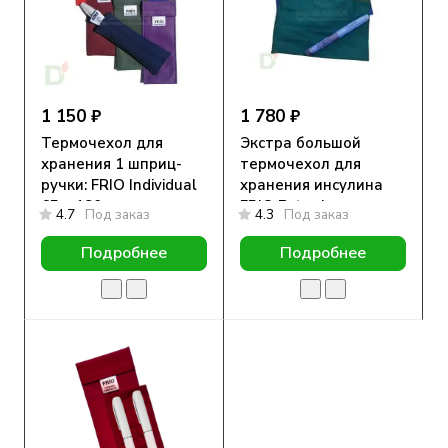
1 150 ₽
1 780 ₽
Термочехол для
Экстра большой
хранения 1 шприц-
термочехол для
ручки: FRIO Individual
хранения инсулина
65 х 180 мм
FRIO Extra Large
4.7
Под заказ
4.3
Под заказ
Wallet, 15,5 х 21 см
Подробнее
Подробнее