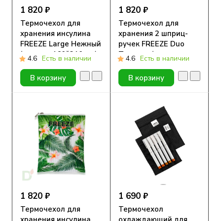
1 820 ₽
1 820 ₽
Термочехол для
Термочехол для
хранения инсулина
хранения 2 шприц-
FREEZE Large Нежный
ручек FREEZE Duo
( размер 160*210 мм)
Тропики ( размер
4.6
Есть в наличии
4.6
Есть в наличии
105*190 мм)
В корзину
В корзину
1 820 ₽
1 690 ₽
Термочехол для
Термочехол
хранения инсулина
охлаждающий для