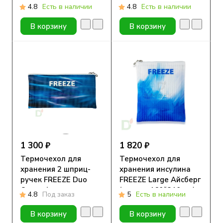
Айсберг ( размер
4.8
Есть в наличии
4.8
Есть в наличии
105*190 мм)
В корзину
В корзину
1 300 ₽
1 820 ₽
Термочехол для
Термочехол для
хранения 2 шприц-
хранения инсулина
ручек FREEZE Duo
FREEZE Large Айсберг
Океан ( размер
(размер 160*210 мм)
4.8
Под заказ
5
Есть в наличии
105*190 мм)
В корзину
В корзину