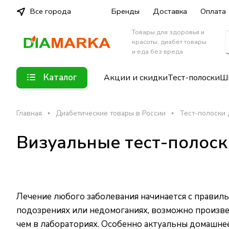
Все города
Бренды
Доставка
Оплата
Товары для здоровья и
красоты, диабет товары
и еда без вреда
Каталог
Акции и скидки
Тест-полоски
Шп
Главная
Диабетические товары в России
Тест-полоски 
Визуальные тест-полоск
Лечение любого заболевания начинается с правиль
подозрениях или недомоганиях, возможно произвес
чем в лабораториях. Особенно актуальны домашнее 