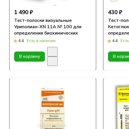
1 490 ₽
430 ₽
Тест-полоски визуальные
Тест-пол
Уриполиан-XN 11A № 100 для
Кетоглюк
определения биохимических
определе
параметров в моче
моче
4.4
Есть в наличии
4.4
Есть
В корзину
В корз