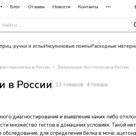
Блог
Отзывы
Новости
Контакты
риц-ручки и иглы
Инсулиновые помпы
Расходные матери
для глюкометра в России
Визуальные тест-полоски в России
и в России
13 товаров
4 товара
ного диагностирования и выявления каких либо отклон
ти множество тестов в домашних условиях. Такой мето
обследование, для определения белка в моче, ацетона,