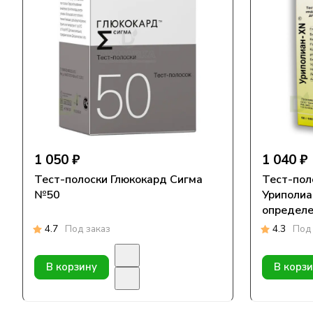
1 050 ₽
1 040 ₽
Тест-полоски Глюкокард Сигма
Тест-пол
№50
Уриполи
определе
параметр
4.7
Под заказ
4.3
Под 
В корзину
В корз