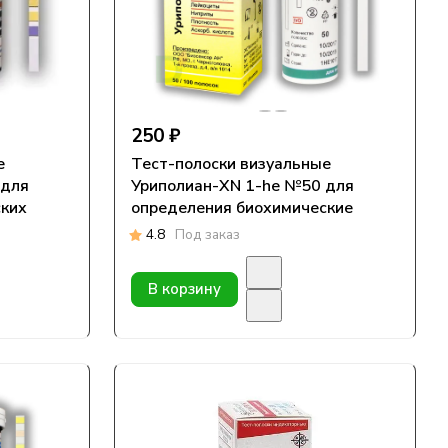
250 ₽
е
Тест-полоски визуальные
 для
Уриполиан-XN 1-he №50 для
ских
определения биохимические
параметров в моче
4.8
Под заказ
В корзину