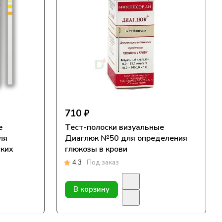
710 ₽
е
Тест-полоски визуальные
ля
Диаглюк №50 для определения
ских
глюкозы в крови
4.3
Под заказ
В корзину