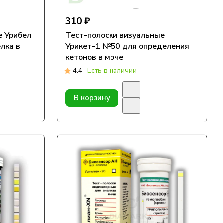
310 ₽
е Урибел
Тест-полоски визуальные
лка в
Урикет-1 №50 для определения
кетонов в моче
4.4
Есть в наличии
В корзину