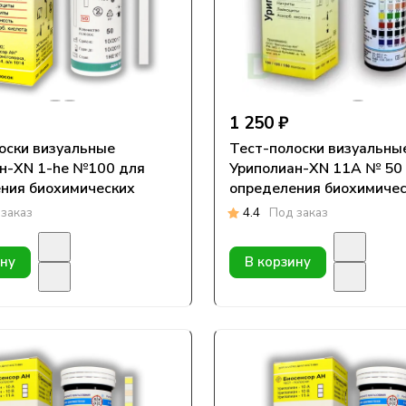
1 250 ₽
оски визуальные
Тест-полоски визуальны
н-XN 1-he №100 для
Уриполиан-XN 11A № 50
ния биохимических
определения биохимиче
ов в моче
параметров в моче
заказ
4.4
Под заказ
ину
В корзину