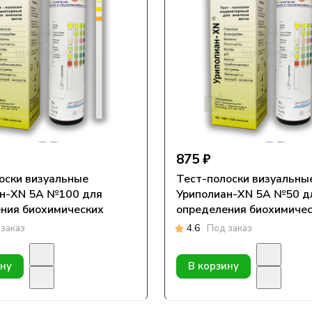
875 ₽
оски визуальные
Тест-полоски визуальны
ан-XN 5А №100 для
Уриполиан-XN 5А №50 д
ния биохимических
определения биохимиче
ов в моче
параметров в моче
заказ
4.6
Под заказ
ину
В корзину