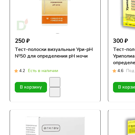
250 ₽
300 ₽
Тест-полоски визуальные Ури-pH
Тест-пол
№50 для определения pH мочи
Уриполиа
определе
параметр
4.2
Есть в наличии
4.6
Под 
В корзину
В корз