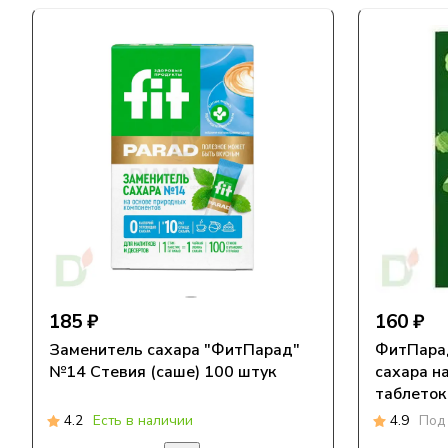
185 ₽
160 ₽
Заменитель сахара "ФитПарад"
ФитПара
№14 Стевия (саше) 100 штук
сахара на
таблеток
4.2
Есть в наличии
4.9
Под 