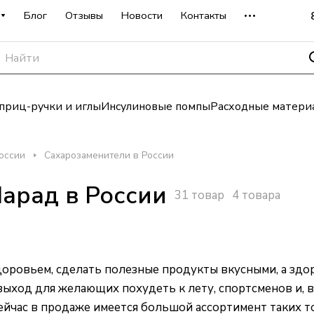
Блог
Отзывы
Новости
Контакты
риц-ручки и иглы
Инсулиновые помпы
Расходные матери
оссии
Сахарозаменители в России
арад в России
31 товар
4 товара
здоровьем, сделать полезные продукты вкусными, а зд
ыход для желающих похудеть к лету, спортсменов и, в
ейчас в продаже имеется большой ассортимент таких т