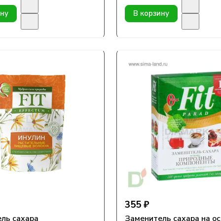
ину
В корзину
355 ₽
ль сахара
Заменитель сахара на о