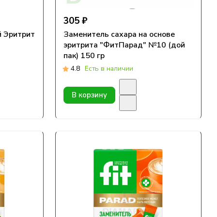
305 ₽
й Эритрит
Заменитель сахара на основе
эритрита "ФитПарад" №10 (дой
пак) 150 гр
4.8
Есть в наличии
В корзину