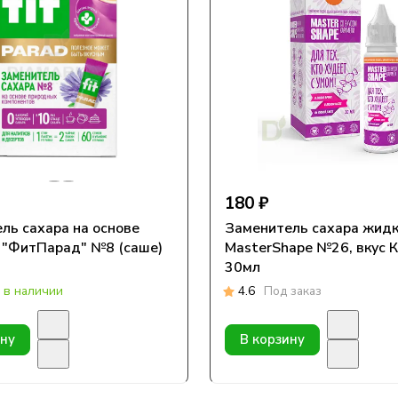
180 ₽
ль сахара на основе
Заменитель сахара жид
ФитПарад" №8 (саше)
MasterShape №26, вкус 
30мл
 в наличии
4.6
Под заказ
ину
В корзину