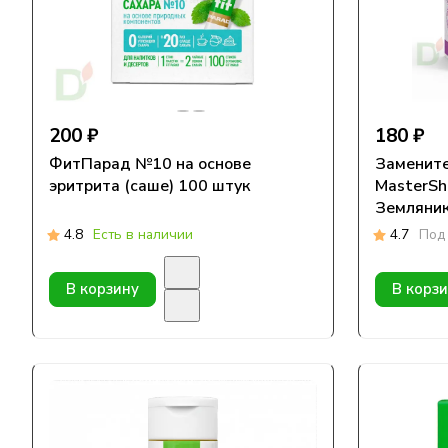
200 ₽
180 ₽
ФитПарад №10 на основе
Замените
эритрита (саше) 100 штук
MasterSh
Земляник
4.8
Есть в наличии
4.7
Под 
В корзину
В корз