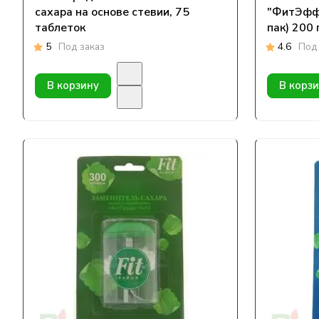
сахара на основе стевии, 75
"ФитЭфф
таблеток
пак) 200 
5
Под заказ
4.6
Под 
В корзину
В корз