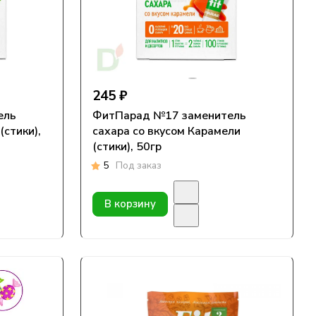
245 ₽
ель
ФитПарад №17 заменитель
(стики),
сахара со вкусом Карамели
(стики), 50гр
5
Под заказ
В корзину