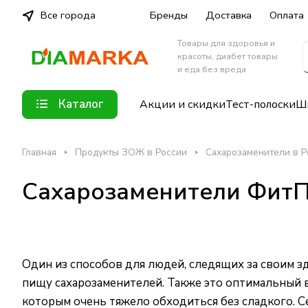
Все города
Бренды
Доставка
Оплата
Товары для здоровья и
красоты, диабет товары
и еда без вреда
Каталог
Акции и скидки
Тест-полоски
Шп
Главная
Продукты ЗОЖ в России
Сахарозаменители в Р
Сахарозаменители ФитП
Один из способов для людей, следящих за своим 
пищу сахарозаменителей. Также это оптимальный в
которым очень тяжело обходиться без сладкого. С