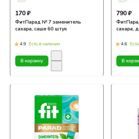
170 ₽
790 ₽
ФитПарад № 7 заменитель
ФитПара
сахара, саше 60 штук
сахара, д
4.9
Есть в наличии
4.6
Есть
В корзину
В корз