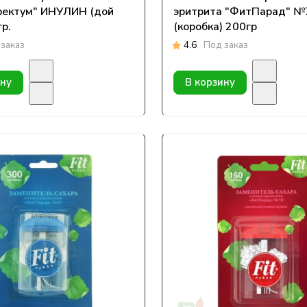
ектум" ИНУЛИН (дой
эритрита "ФитПарад" №
гр.
(коробка) 200гр
заказ
4.6
Под заказ
ину
В корзину