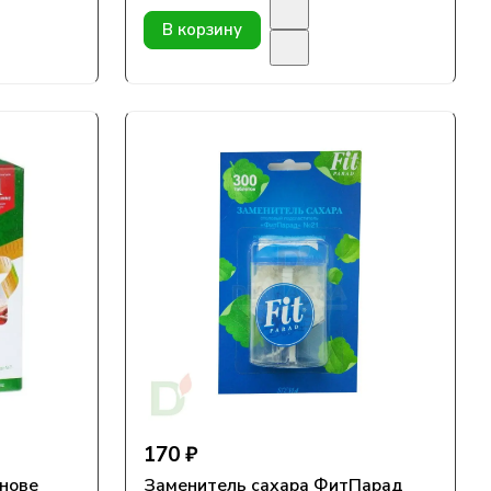
В корзину
170 ₽
снове
Заменитель сахара ФитПарад