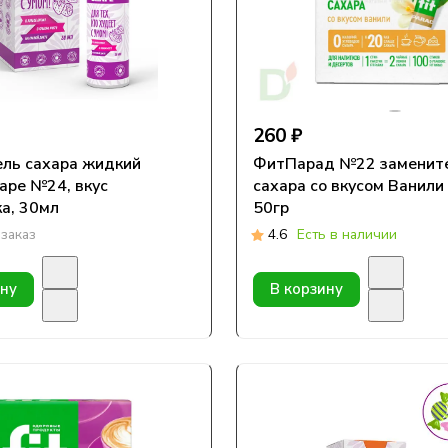
260 ₽
ль сахара жидкий
ФитПарад №22 заменит
ape №24, вкус
сахара со вкусом Ванили 
а, 30мл
50гр
заказ
4.6
Есть в наличии
ину
В корзину