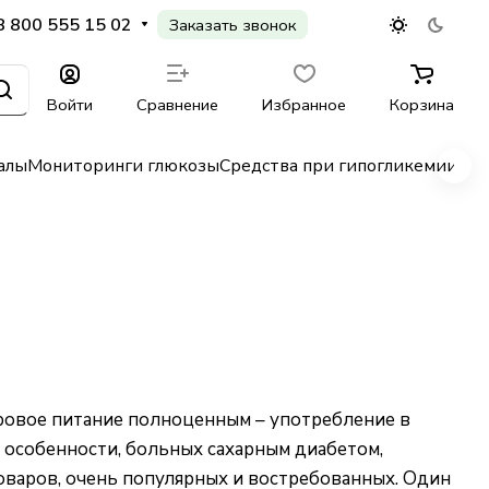
8 800 555 15 02
Заказать звонок
Войти
Сравнение
Избранное
Корзина
алы
Мониторинги глюкозы
Средства при гипогликемии
Гл
оровое питание полноценным – употребление в
 особенности, больных сахарным диабетом,
оваров, очень популярных и востребованных. Один