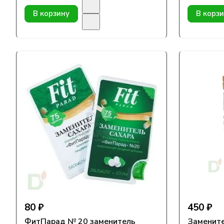
В корзину
В корз
80 ₽
450 ₽
ФитПарад № 20 заменитель
Замените