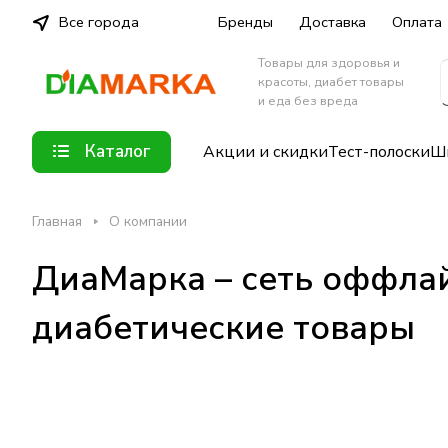
Все города
Бренды
Доставка
Оплата
Товары для здоровья и
красоты, диабет товары
и еда без вреда
Каталог
Акции и скидки
Тест-полоски
Шп
Главная
О компании
ДиаМарка – сеть оффла
диабетические товары