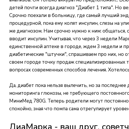
детей почти всегда диагноз "Диабет 1 типа". Но 
Срочно поехали в больницу, где самый лучший эндок
процедурной, пока ему колят инсулин, слезы на ул
же диагнозом. Нам срочно нужно к ним: общаться,
вводит инсулин. Учитывая, что через 3 недели Мар
единственной аптеке в городе, ждем 3 недели и пр
диабетические "штучки", спрашиваем про них, но от
своем городе точку продаж специализированных тов
вопросах современных способов лечения. Хотелось 
Да, диабет пока нельзя вылечить, но за последне
мониторинга глюкозы, не требующего постоянного
МиниМед 780G. Теперь родители могут постоянно в
спокойно, зная что помпа сама отрегулирует урове
ДиаМарка - ваш друг, совет