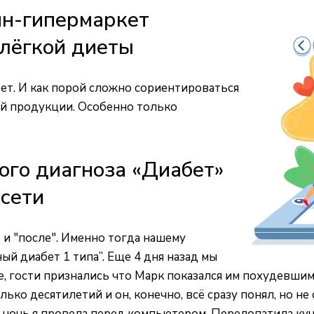
йн-гипермаркет
 лёгкой диеты
бет. И как порой сложно сориентироваться
й продукции. Особенно только
ого диагноза «Диабет»
сети
" и "после". Именно тогда нашему
й диабет 1 типа”. Еще 4 дня назад мы
е, гости признались что Марк показался им похудевшим
лько десятилетий и он, конечно, всё сразу понял, но н
 ночь я провела перед компьютером. Перелопатила кучу