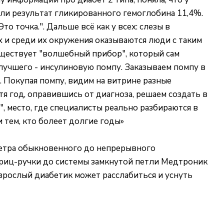
или результат гликированного гемоглобина 11,4%.
о точка.". Дальше всё как у всех: слезы в
ых и среди их окружения оказываются люди с таким
существует "волшебный прибор", который сам
 лучшего - инсулиновую помпу. Заказываем помпу в
е. Покупая помпу, видим на витрине разные
тя год, оправившись от диагноза, решаем создать в
, место, где специалисты реально разбираются в
 тем, кто болеет долгие годы»
ометра обыкновенного до непрерывного
приц-ручки до системы замкнутой петли Медтроник
взрослый диабетик может расслабиться и уснуть