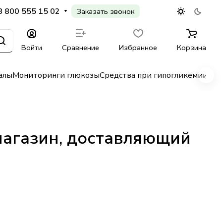
8 800 555 15 02
Заказать звонок
Войти
Сравнение
Избранное
Корзина
алы
Мониторинги глюкозы
Средства при гипогликемии
Гл
магазин, доставляющий