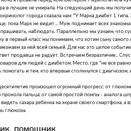
вера в лучшее не умирала. На следующий день мы получ
ринолог города сказала нам: "У Марка диабет 1 типа. Эт
ице, пока Марк не видит ... Муж поднимает всех знаком
 спрашивать, наблюдать. Параллельно мы узнаем, что 
ку в первый класс мы понимаем, что хотим сыну самого
иезжаем за ней всей семьей. Для нас это целое событи
вет продавца не радует. Встречаем безразличие... Спус
аров для людей с диабетом. Место, где "не все равно"
помогать и тем, кто впервые столкнулся с диагнозом, и
е десятилетие произошел огромный прогресс: от глюк
 прокола пальца; от самой простой помпы - аналога ш
идеть сахара ребенка на экране своего смартфона, а 
нь глюкозы.
чик, помощник