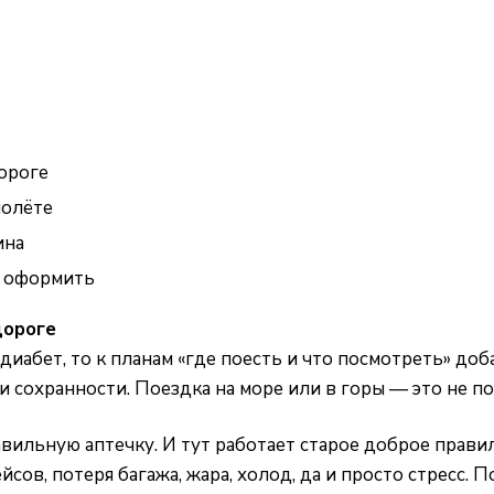
дороге
молёте
ина
ё оформить
дороге
диабет, то к планам «где поесть и что посмотреть» до
и сохранности. Поездка на море или в горы — это не п
ильную аптечку. И тут работает старое доброе прави
ов, потеря багажа, жара, холод, да и просто стресс. П