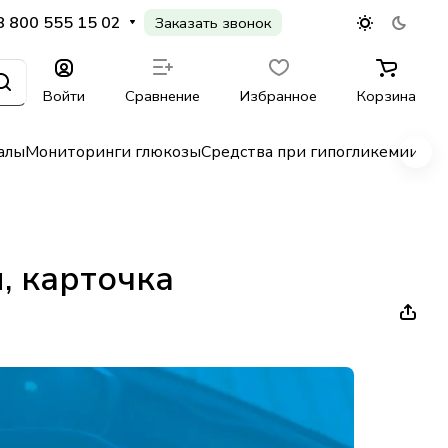
8 800 555 15 02
Заказать звонок
Войти
Сравнение
Избранное
Корзина
алы
Мониторинги глюкозы
Средства при гипогликемии
Гл
, карточка