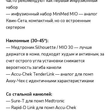
часто рекомендуют как первый инфузионный
набор
— инфузионный набор MiniMed MIO — аналог
Квик-Сета, компактный, но со встроенным
сертером
Наклонные (30–45°):
— Медтроник Silhouette / MIO 30 — лучше
держатся в коже, подходят худым и активным, за
счет острого угла установки снижается
вероятность загиба канюли
— Accu-Chek TenderLink — аналог для помп
Акку-Чек с идентичными характеристиками
Со стальной канюлей:
— Sure-T для помп Medtronic
— Rapid-D Link для помп Accu-Chek