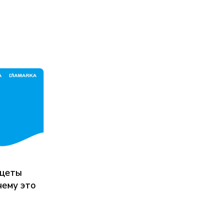
нцеты
чему это