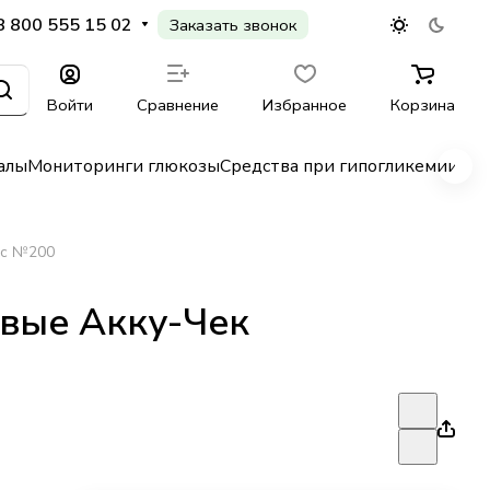
8 800 555 15 02
Заказать звонок
Войти
Сравнение
Избранное
Корзина
алы
Мониторинги глюкозы
Средства при гипогликемии
Гл
кс №200
вые Акку-Чек