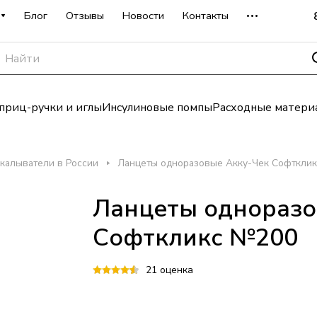
Блог
Отзывы
Новости
Контакты
риц-ручки и иглы
Инсулиновые помпы
Расходные матери
калыватели в России
Ланцеты одноразовые Акку-Чек Софткли
Ланцеты одноразо
Софткликс №200
21 оценка