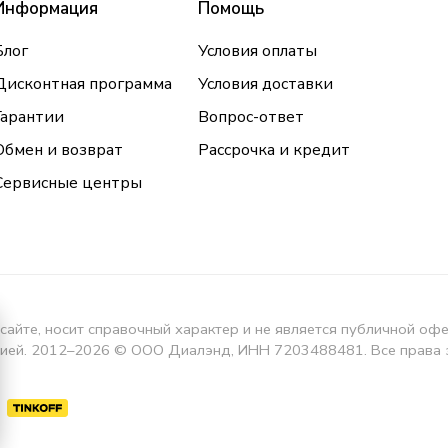
Информация
Помощь
Блог
Условия оплаты
Дисконтная программа
Условия доставки
Гарантии
Вопрос-ответ
Обмен и возврат
Рассрочка и кредит
Сервисные центры
сайте, носит справочный характер и не является публичной оф
кцией. 2012–2026 © ООО Диалэнд, ИНН 7203488481. Все права