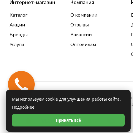
Интернет-магазин
Компания
Каталог
О компании
Акции
Отзывы
Бренды
Вакансии
Услуги
Оптовикам
Закажи
звонок
Информация о товарах и услугах, размещенная на данном 
Мы используем cookie для улучшения работы сайта.
проконсультироваться с врачом и ознакомиться с инстру
Подробнее
Принять всё