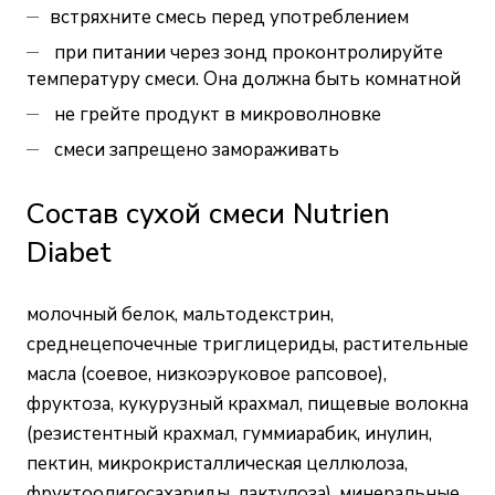
встряхните смесь перед употреблением
при питании через зонд проконтролируйте
температуру смеси. Она должна быть комнатной
не грейте продукт в микроволновке
смеси запрещено замораживать
Состав сухой смеси Nutrien
Diabet
молочный белок, мальтодекстрин,
среднецепочечные триглицериды, растительные
масла (соевое, низкоэруковое рапсовое),
фруктоза, кукурузный крахмал, пищевые волокна
(резистентный крахмал, гуммиарабик, инулин,
пектин, микрокристаллическая целлюлоза,
фруктоолигосахариды, лактулоза), минеральные