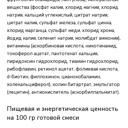
вещества (фосфат калия, хлорид магния, хлорид
натрия, кальций углекислый, цитрат натрия,
цитрат калия, сульфат железа, сульфат цинка,
хлорид марганца, сульфат меди, хлорид хрома,
йодид калия, селенит натрия, молибдат аммония),
витамины (аскорбиновая кислота, никотинамид,
токоферол ацетат, пантотенат кальция,
пиридоксин гидрохлорид, тиамин гидрохлорид,
рибофлавин, ретинол ацетат, фолиевая кислота,
d-биотин, филлохинон, цианокобаламин,
холекальциферол), холин битартрат, эмульгатор
(лецитин), антиокислитель (аскорбилпальмитат).
Пищевая и энергетическая ценность
на 100 гр готовой смеси