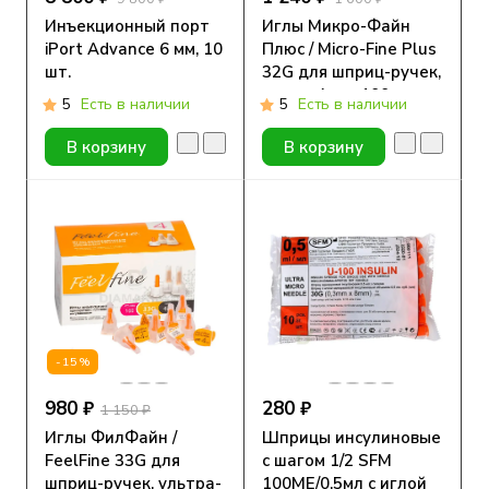
Инъекционный порт
Иглы Микро-Файн
iPort Advance 6 мм, 10
Плюс / Micro-Fine Plus
шт.
32G для шприц-ручек,
длина 4 мм, 100 шт.
5
Есть в наличии
5
Есть в наличии
В корзину
В корзину
-15%
980 ₽
280 ₽
1 150 ₽
Иглы ФилФайн /
Шприцы инсулиновые
FeelFine 33G для
с шагом 1/2 SFM
шприц-ручек, ультра-
100МЕ/0,5мл с иглой