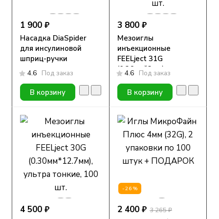
1 900 ₽
3 800 ₽
Насадка DiaSpider
Мезоиглы
для инсулиновой
инъекционные
шприц-ручки
FEELject 31G
(0.26мм*3мм) ультра
4.6
Под заказ
4.6
Под заказ
тонкие, 100 шт.
В корзину
В корзину
-26%
4 500 ₽
2 400 ₽
3 265 ₽