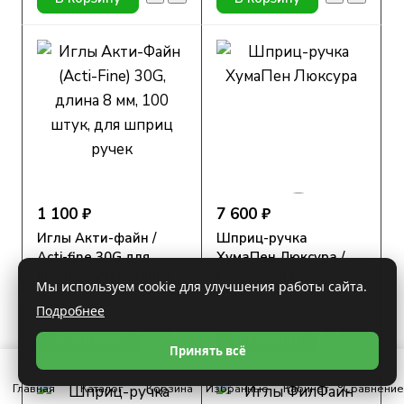
1 100 ₽
7 600 ₽
Иглы Акти-файн /
Шприц-ручка
Acti-fine 30G для
ХумаПен Люксура /
шприц-ручек, длина 8
HumaPen Luxura
Мы используем cookie для улучшения работы сайта.
мм, 100 шт.
4.7
Под заказ
4.7
Под заказ
Подробнее
В корзину
В корзину
Принять всё
Главная
Каталог
Корзина
Избранные
Кабинет
Сравнение