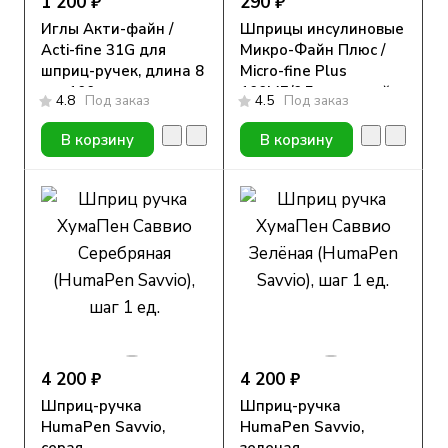
1 200 ₽
290 ₽
Иглы Акти-файн /
Шприцы инсулиновые
Acti-fine 31G для
Микро-Файн Плюс /
шприц-ручек, длина 8
Micro-fine Plus
мм, 100 шт.
100МЕ/0,5мл с иглой
4.8
Под заказ
4.5
Под заказ
29G (0.33мм*12.7мм),
10 шт.
В корзину
В корзину
4 200 ₽
4 200 ₽
Шприц-ручка
Шприц-ручка
HumaPen Savvio,
HumaPen Savvio,