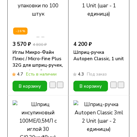
-26%
3 570 ₽
4 200 ₽
4 800 ₽
Иглы Микро-Файн
Шприц-ручка
Плюс / Micro-Fine Plus
Autopen Classic, 1 unit
32G для шприц-ручек,
длина 4 мм, 3 уп. по
4.7
Есть в наличии
4.3
Под заказ
100 шт.
В корзину
В корзину