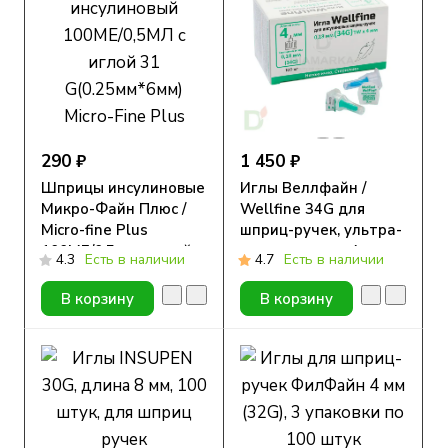
290 ₽
1 450 ₽
Шприцы инсулиновые
Иглы Веллфайн /
Микро-Файн Плюс /
Wellfine 34G для
Micro-fine Plus
шприц-ручек, ультра-
100МЕ/0,5мл с иглой
тонкие, длина 4 мм,
4.3
Есть в наличии
4.7
Есть в наличии
31G (0.25мм*6мм), 10
100 шт.
шт.
В корзину
В корзину