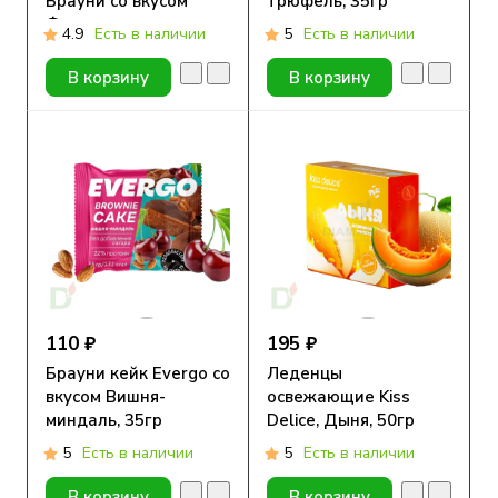
Брауни со вкусом
трюфель, 35гр
Фисташка-малина,
4.9
Есть в наличии
5
Есть в наличии
50гр
В корзину
В корзину
110 ₽
195 ₽
Брауни кейк Evergo со
Леденцы
вкусом Вишня-
освежающие Kiss
миндаль, 35гр
Delice, Дыня, 50гр
5
Есть в наличии
5
Есть в наличии
В корзину
В корзину