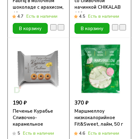
Fabriq в молочном
со сливочной
шоколаде с арахисом,
начинкой CHIKALAB
40 г.
100 гр
4.7
Есть в наличии
4.5
Есть в наличии
В корзину
В корзину
190 ₽
370 ₽
Печенье Курабье
Маршмеллоу
Сливочно-
низкокалорийное
карамельное
Fit&Sweet, лайм, 50 г
низкоуглеводное
5
Есть в наличии
4.6
Есть в наличии
ExcessFree 40гр.