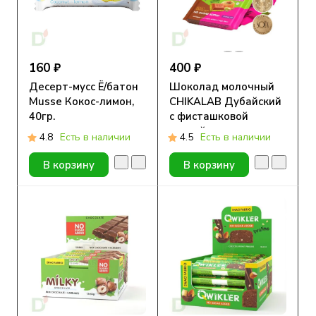
160 ₽
400 ₽
Десерт-мусс Ё/батон
Шоколад молочный
Musse Кокос-лимон,
CHIKALAB Дубайский
40гр.
с фисташковой
пастой и тестом
4.8
Есть в наличии
4.5
Есть в наличии
Катаифи, без сахара,
100гр.
В корзину
В корзину