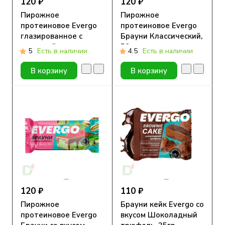
120 ₽
120 ₽
Пирожное
Пирожное
протеиновое Evergo
протеиновое Evergo
глазированное с
Брауни Классический,
начинкой
50гр
5
Есть в наличии
4.5
Есть в наличии
Шоколадное
удовольствие, 50гр
В корзину
В корзину
120 ₽
110 ₽
Пирожное
Брауни кейк Evergo со
протеиновое Evergo
вкусом Шоколадный