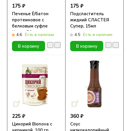
175 ₽
175 ₽
Печенье Ё/батон
Подсластитель
протеиновое с
жидкий СЛАСТЕЯ
белковым суфле
Супер, 15мл
Кокос, 50г
4.6
Есть в наличии
4.5
Есть в наличии
В корзину
В корзину
225 ₽
360 ₽
Цикорий Bionova с
Соус
черникой, 100 гр
низкокалорийный