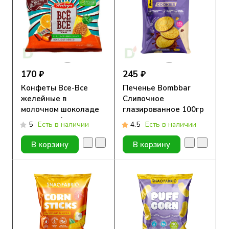
170 ₽
245 ₽
Конфеты Все-Все
Печенье Bombbar
желейные в
Сливочное
молочном шоколаде
глазированное 100гр
со вкусом Апельсина
5
Есть в наличии
4.5
Есть в наличии
и Ананаса без сахара
180г
В корзину
В корзину