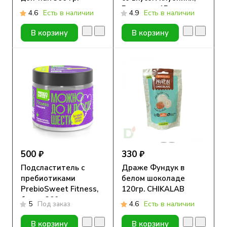
Ромашка, 15 гр.
4.6
Есть в наличии
4.9
Есть в наличии
В корзину
В корзину
500 ₽
330 ₽
Подсластитель с
Драже Фундук в
пребиотиками
белом шоколаде
PrebioSweet Fitness,
120гр. CHIKALAB
банка 300гр.
5
Под заказ
4.6
Есть в наличии
В корзину
В корзину