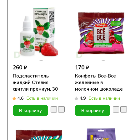
260 ₽
170 ₽
Подсластитель
Конфеты Все-Все
жидкий Стевия
желейные в
свитли премиум, 30
молочном шоколаде
мл.
со вкусом Вишни и
4.6
Есть в наличии
4.9
Есть в наличии
Клубники без сахара
180г
В корзину
В корзину