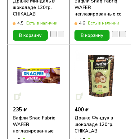
Драже Миндаль в
Вафли Snaq Fabriq
шоколаде 120гр.
WAFER
CHIKALAB
неглазированные со
сливочным вкусом,
4.5
Есть в наличии
4.6
Есть в наличии
120гр
В корзину
В корзину
235 ₽
400 ₽
Вафли Snaq Fabriq
Драже Фундук в
WAFER
шоколаде 120гр.
неглазированные
CHIKALAB
шоколад-фундук,