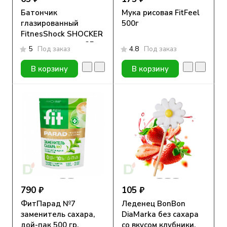
Батончик
Мука рисовая FitFeel
глазированный
500г
FitnesShock SHOCKER
арахис-шоколад 35гр.
5
Под заказ
4.8
Под заказ
В корзину
В корзину
790 ₽
105 ₽
ФитПарад №7
Леденец BonBon
заменитель сахара,
DiaMarka без сахара
дой-пак 500 гр.
со вкусом клубники,