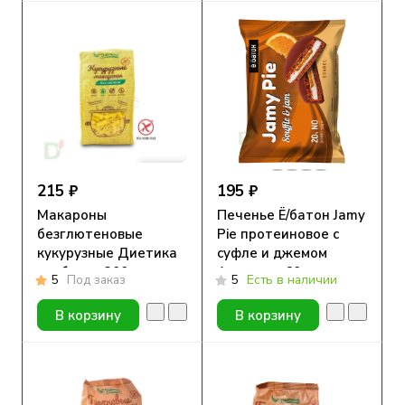
215 ₽
195 ₽
Макароны
Печенье Ё/батон Jamy
безглютеновые
Pie протеиновое с
кукурузные Диетика
суфле и джемом
трубочка 300г
Апельсин 60гр
5
Под заказ
5
Есть в наличии
В корзину
В корзину