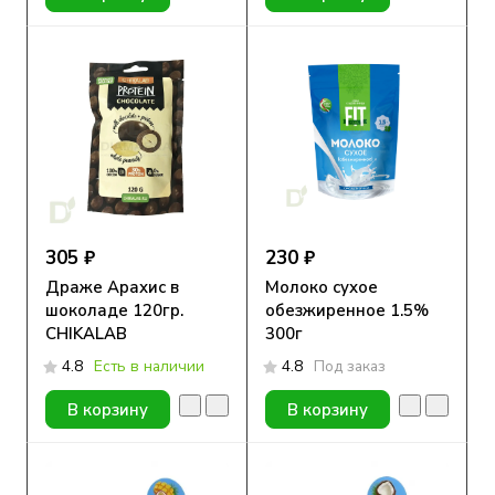
305 ₽
230 ₽
Драже Арахис в
Молоко сухое
шоколаде 120гр.
обезжиренное 1.5%
CHIKALAB
300г
4.8
Есть в наличии
4.8
Под заказ
В корзину
В корзину