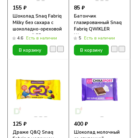
155 ₽
85 ₽
Шоколад Snaq Fabriq
Батончик
Milky без сахара с
глазированный Snaq
шоколадно-ореховой
Fabriq QWIKLER
начинкой 55гр
Шоколадно-
4.6
Есть в наличии
5
Есть в наличии
Ореховое пралине, 35
гр
В корзину
В корзину
125 ₽
400 ₽
Драже Q&Q Snaq
Шоколад молочный