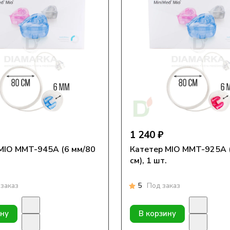
1 240 ₽
MIO MMT-945А (6 мм/80
Катетер MIO MMT-925А 
см), 1 шт.
заказ
5
Под заказ
ину
В корзину