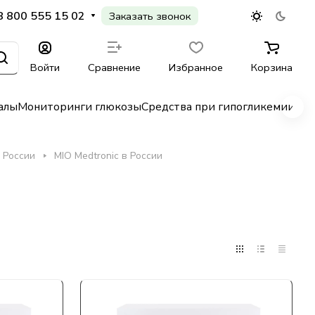
8 800 555 15 02
Заказать звонок
Войти
Сравнение
Избранное
Корзина
алы
Мониторинги глюкозы
Средства при гипогликемии
Гл
 России
MIO Medtronic в России