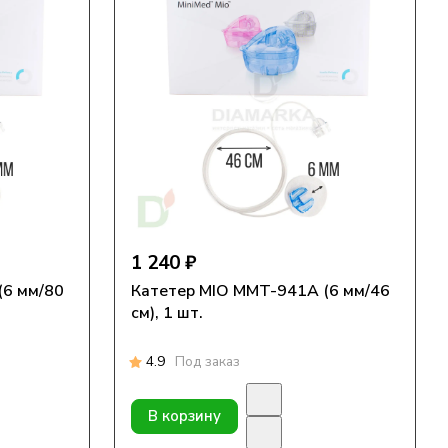
1 240 ₽
(6 мм/80
Катетер MIO MMT-941А (6 мм/46
см), 1 шт.
4.9
Под заказ
В корзину