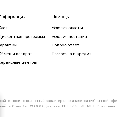
Информация
Помощь
Блог
Условия оплаты
Дисконтная программа
Условия доставки
Гарантии
Вопрос-ответ
Обмен и возврат
Рассрочка и кредит
Сервисные центры
сайте, носит справочный характер и не является публичной оф
кцией. 2012–2026 © ООО Диалэнд, ИНН 7203488481. Все права