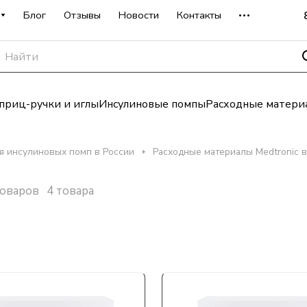
Блог
Отзывы
Новости
Контакты
риц-ручки и иглы
Инсулиновые помпы
Расходные матери
я инсулиновых помп в России
Расходные материалы Medtronic в
товаров
4 товара