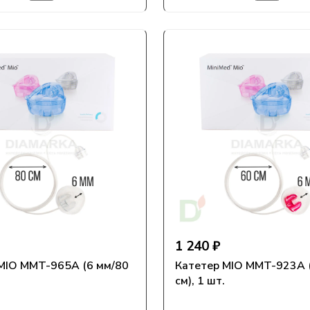
1 240 ₽
MIO MMT-965А (6 мм/80
Катетер MIO MMT-923А 
см), 1 шт.