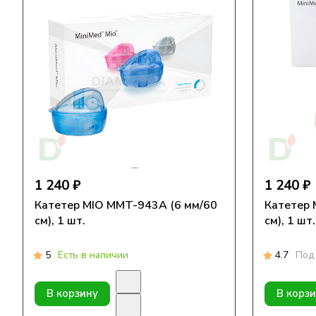
1 240 ₽
1 240 ₽
Катетер MIO MMT-943А (6 мм/60
Катетер 
см), 1 шт.
см), 1 шт.
5
Есть в наличии
4.7
Под 
В корзину
В корз