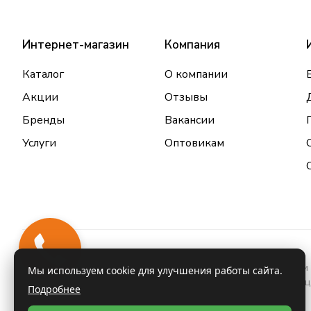
Интернет-магазин
Компания
Каталог
О компании
Акции
Отзывы
Бренды
Вакансии
Услуги
Оптовикам
Закажи
звонок
Информация о товарах и услугах, размещенная на данном 
Мы используем cookie для улучшения работы сайта.
проконсультироваться с врачом и ознакомиться с инстру
Подробнее