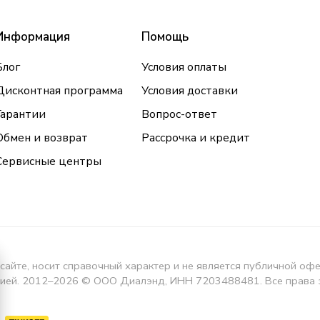
Информация
Помощь
Блог
Условия оплаты
Дисконтная программа
Условия доставки
Гарантии
Вопрос-ответ
Обмен и возврат
Рассрочка и кредит
Сервисные центры
сайте, носит справочный характер и не является публичной оф
кцией. 2012–2026 © ООО Диалэнд, ИНН 7203488481. Все права