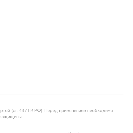
ертой (ст. 437 ГК РФ). Перед применением необходимо
 защищены.