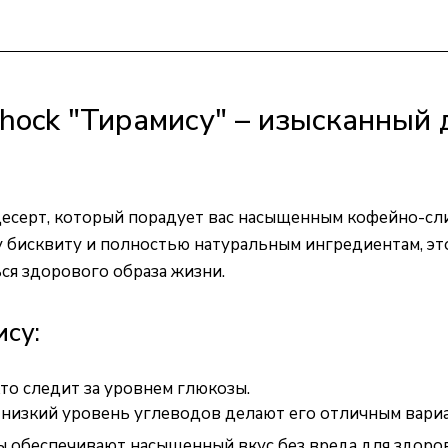
Shock "Тирамису" – изысканный 
й десерт, который порадует вас насыщенным кофейно-с
му бисквиту и полностью натуральным ингредиентам, э
ься здорового образа жизни.
су:
кто следит за уровнем глюкозы.
 низкий уровень углеводов делают его отличным вари
 обеспечивают насыщенный вкус без вреда для здоров