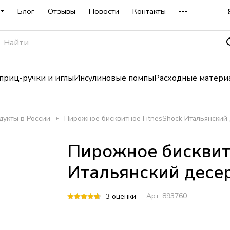
Блог
Отзывы
Новости
Контакты
риц-ручки и иглы
Инсулиновые помпы
Расходные матери
дукты в России
Пирожное бисквитное FitnesShock Итальянский 
Пирожное бисквитн
Итальянский десер
Арт.
893760
3 оценки