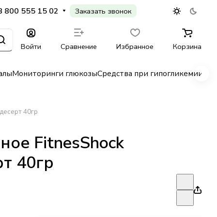
8 800 555 15 02
Заказать звонок
Войти
Сравнение
Избранное
Корзина
алы
Мониторинги глюкозы
Средства при гипогликемии
Гл
десерт 40гр
ое FitnesShock
т 40гр