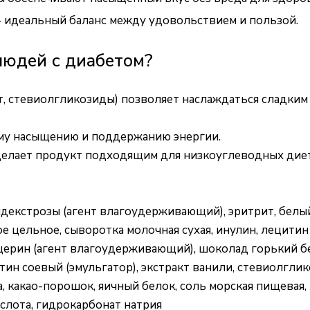
 – идеальный баланс между удовольствием и пользой.
людей с диабетом?
, стевиолгликозиды) позволяет наслаждаться сладким 
ому насыщению и поддержанию энергии.
 делает продукт подходящим для низкоуглеводных диет
лидекстрозы (агент влагоудерживающий), эритрит, бел
ое цельное, сыворотка молочная сухая, инулин, лецитин 
церин (агент влагоудерживающий), шоколад горький без
итин соевый (эмульгатор), экстракт ванили, стевиолгли
, какао-порошок, яичный белок, соль морская пищевая,
ислота, гидрокарбонат натрия