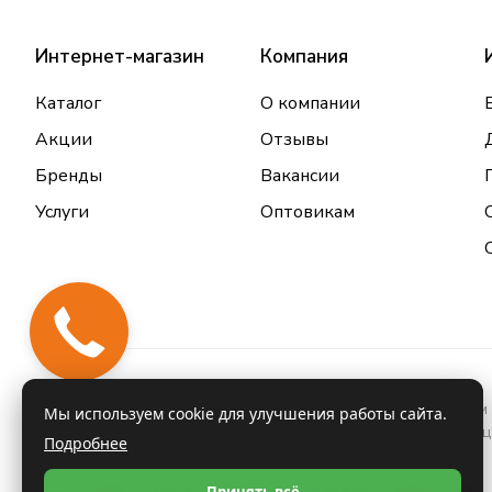
Интернет-магазин
Компания
Каталог
О компании
Акции
Отзывы
Бренды
Вакансии
Услуги
Оптовикам
Информация о товарах и услугах, размещенная на данном 
Мы используем cookie для улучшения работы сайта.
проконсультироваться с врачом и ознакомиться с инстру
Подробнее
Принять всё